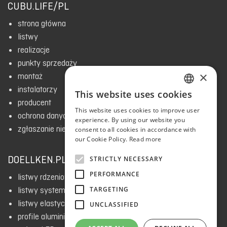
CUBU.LIFE/PL
strona główna
listwy
realizacje
punkty sprzedaży
×
montaż
instalatorzy
This website uses cookies
ENGLISH
producent
This website uses cookies to improve user
ochrona danych i polityka prywatności
RUSSIAN
experience. By using our website you
zgłaszanie nieprawidłowości
consent to all cookies in accordance with
POLISH
our Cookie Policy.
Read more
CZECH
DOELLKEN.PL
STRICTLY NECESSARY
ESTONIAN
PERFORMANCE
listwy rdzeniowe HDF
BULGARIAN
listwy systemowe
TARGETING
SLOVAK
listwy elastyczne i dywanowe
UNCLASSIFIED
profile aluminiowe
UKRAINIAN