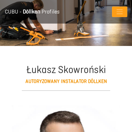
CUBU -
Döllken
Profiles
Łukasz Skowroński
AUTORYZOWANY INSTALATOR DÖLLKEN