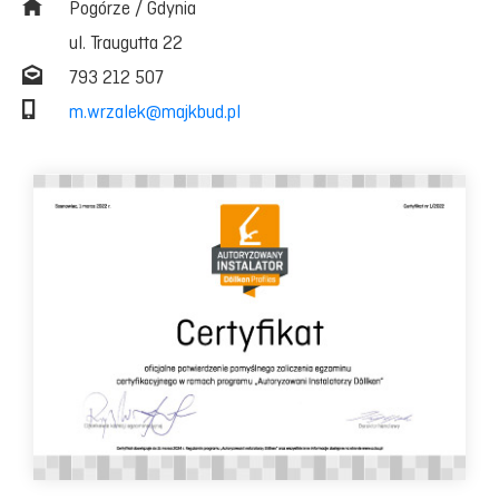
Pogórze / Gdynia
ul. Traugutta 22
793 212 507
m.wrzalek@majkbud.pl