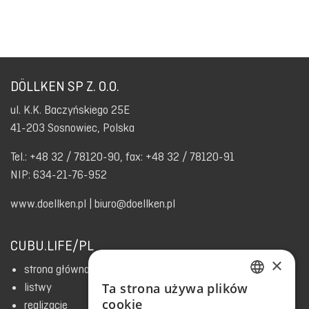
DÖLLKEN SP Z. O.O.
ul. K.K. Baczyńskiego 25E
41-203 Sosnowiec, Polska
Tel.: +48 32 / 78120-90, fax: +48 32 / 78120-91
NIP: 634-21-76-952
www.doellken.pl
|
biuro@doellken.pl
CUBU.LIFE/PL
×
strona główna
listwy
Ta strona używa plików
ENGLISH
cookie
realizacje