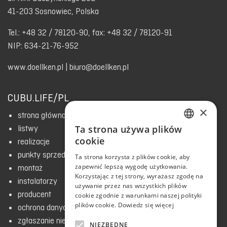
41-203 Sosnowiec, Polska
Tel.: +48 32 / 78120-90, fax: +48 32 / 78120-91
NIP: 634-21-76-952
www.doellken.pl
|
biuro@doellken.pl
CUBU.LIFE/PL
×
strona główna
Ta strona używa plików
listwy
ENGLISH
cookie
realizacje
RUSSIAN
punkty sprzedaży
Ta strona korzysta z plików cookie, aby
zapewnić lepszą wygodę użytkowania.
POLISH
montaż
Korzystając z tej strony, wyrażasz zgodę na
instalatorzy
CZECH
używanie przez nas wszystkich plików
producent
cookie zgodnie z warunkami naszej polityki
ESTONIAN
plików cookie.
Dowiedz się więcej
ochrona danych i polityka prywatności
BULGARIAN
zgłaszanie nieprawidłowości
NIEZBĘDNE