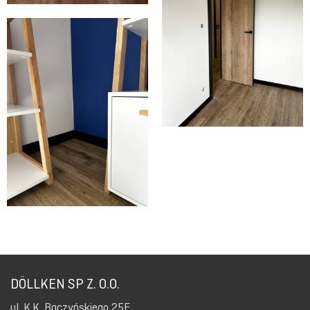
DÖLLKEN SP Z. O.O.
ul. K.K. Baczyńskiego 25E