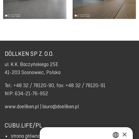
DÖLLKEN SP Z. O.O.
ul. K.K. Baczyńskiego 25E
41-203 Sosnowiec, Polska
Tel.: +48 32 / 78120-90, fax: +48 32 / 78120-91
NIP: 634-21-76-952
www.doellken.pl
|
biuro@doellken.pl
CUBU.LIFE/PL
×
strona główna