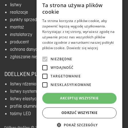
Ta strona używa plików
listwy
ENGLISH
cookie
realizacje
RUSSIAN
punkty sprzedaży
Ta strona korzysta z plików cookie, aby
zapewnić lepszą wygodę użytkowania.
POLISH
montaż
Korzystając z tej strony, wyrażasz zgodę na
instalatorzy
CZECH
używanie przez nas wszystkich plików
producent
cookie zgodnie z warunkami naszej polityki
ESTONIAN
plików cookie.
Dowiedz się więcej
ochrona danych i polityka prywatności
BULGARIAN
zgłaszanie nieprawidłowości
NIEZBĘDNE
SLOVAK
WYDAJNOŚĆ
DOELLKEN.PL
UKRAINIAN
TARGETOWANIE
listwy rdzeniowe HDF
NIESKLASYFIKOWANE
ENGLISH
listwy systemowe
LATVIAN
AKCEPTUJ WSZYSTKIE
listwy elastyczne i dywanowe
profile aluminiowe
ODRZUĆ WSZYSTKIE
taśmy LED
POKAŻ SZCZEGÓŁY
Döllken-Profiles © 2020 |
www.doellken.pl