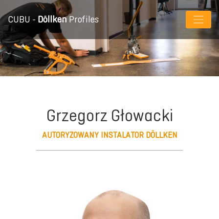
CUBU -
Döllken
Profiles
Grzegorz Głowacki
AUTORYZOWANY INSTALATOR DÖLLKEN