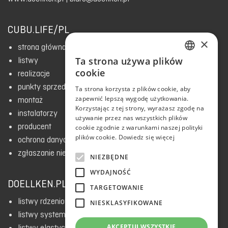
CUBU.LIFE/PL
×
strona główna
Ta strona używa plików
listwy
ENGLISH
cookie
realizacje
RUSSIAN
punkty sprzedaży
Ta strona korzysta z plików cookie, aby
zapewnić lepszą wygodę użytkowania.
POLISH
montaż
Korzystając z tej strony, wyrażasz zgodę na
instalatorzy
CZECH
używanie przez nas wszystkich plików
producent
cookie zgodnie z warunkami naszej polityki
ESTONIAN
plików cookie.
Dowiedz się więcej
ochrona danych i polityka prywatności
BULGARIAN
zgłaszanie nieprawidłowości
NIEZBĘDNE
SLOVAK
WYDAJNOŚĆ
DOELLKEN.PL
UKRAINIAN
TARGETOWANIE
listwy rdzeniowe HDF
NIESKLASYFIKOWANE
ENGLISH
listwy systemowe
LATVIAN
AKCEPTUJ WSZYSTKIE
listwy elastyczne i dywanowe