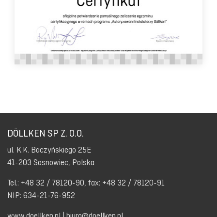
DÖLLKEN SP Z. O.O.
ul. K.K. Baczyńskiego 25E
41-203 Sosnowiec, Polska
Tel.: +48 32 / 78120-90, fax: +48 32 / 78120-91
NIP: 634-21-76-952
www.doellken.pl
|
biuro@doellken.pl